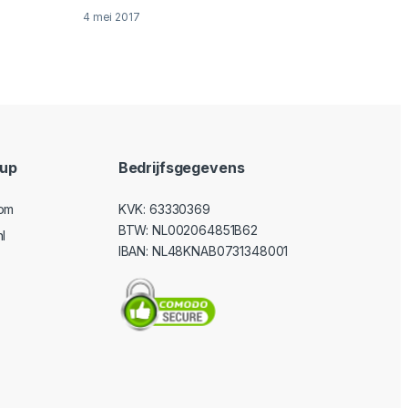
4 mei 2017
oup
Bedrijfsgegevens
com
KVK: 63330369
BTW: NL002064851B62
l
IBAN: NL48KNAB0731348001