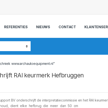
REFERENTIES
NIEUWS
CONTACT
KLANTENSER
echniek www.archautoequipment.nl”
hrijft RAI keurmerk Hefbruggen
upport BV onderschrijft de interpretatiecommissie en het RAI keurme
rhoud, dient elke hefbrug die meer dan 50 cm