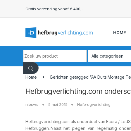
Skip to navigation
Skip to content
Gratis verzending vanaf € 400,-
HOME
Search for:
Home
Berichten getagged “AA Duits Montage T
Hefbrugverlichting.com ondersc
nieuws
5 mei 2015
Hefbrugverlichting
Hefbrugverlichting.com als onderdeel van Ecora / LedS
Hefbruggen. Naast het plegen van regelmatig onde