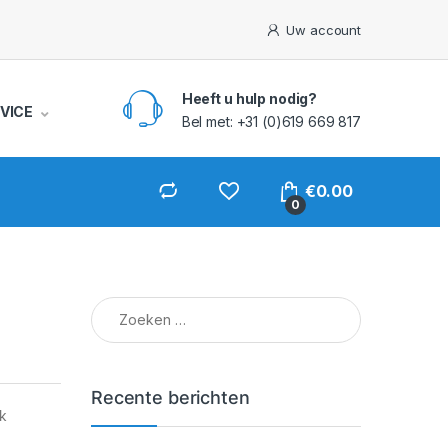
Uw account
Heeft u hulp nodig?
VICE
Bel met: +31 (0)619 669 817
€
0.00
0
Zoeken naar:
Recente berichten
rk