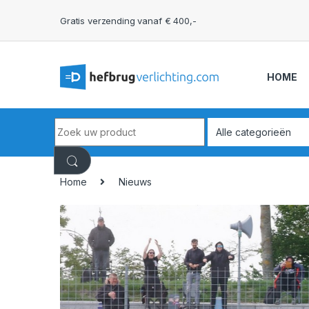
Skip to navigation
Skip to content
Gratis verzending vanaf € 400,-
HOME
Search for:
Home
Nieuws