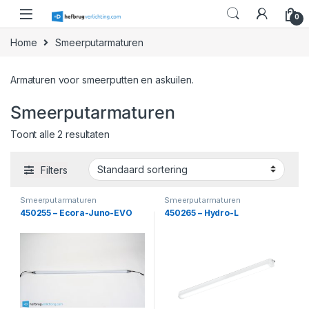
Skip to navigation
Skip to content
0
Home
Smeerputarmaturen
Armaturen voor smeerputten en askuilen.
Smeerputarmaturen
Toont alle 2 resultaten
Filters
Smeerputarmaturen
Smeerputarmaturen
450255 – Ecora-Juno-EVO
450265 – Hydro-L