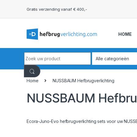
Skip to navigation
Skip to content
Gratis verzending vanaf € 400,-
HOME
Search for:
Home
NUSSBAUM Hefbrugverlichting
NUSSBAUM Hefbrug
Ecora-Juno-Evo hefbrugverlichting sets voor uw NUS