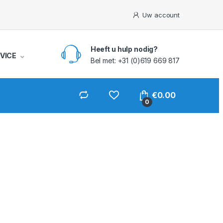
Uw account
Heeft u hulp nodig?
VICE
Bel met: +31 (0)619 669 817
€
0.00
0