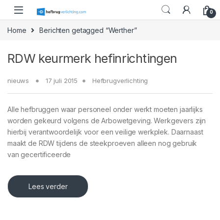
Skip to navigation
Skip to content
0
Home
Berichten getagged “Werther”
RDW keurmerk hefinrichtingen
nieuws
17 juli 2015
Hefbrugverlichting
Alle hefbruggen waar personeel onder werkt moeten jaarlijks
worden gekeurd volgens de Arbowetgeving. Werkgevers zijn
hierbij verantwoordelijk voor een veilige werkplek. Daarnaast
maakt de RDW tijdens de steekproeven alleen nog gebruik
van gecertificeerde
Lees verder