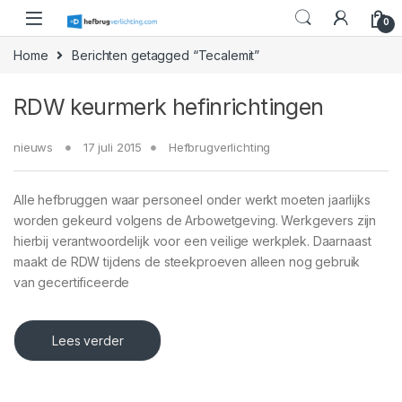
Skip to navigation
Skip to content
0
Home
Berichten getagged “Tecalemit”
RDW keurmerk hefinrichtingen
nieuws
17 juli 2015
Hefbrugverlichting
Alle hefbruggen waar personeel onder werkt moeten jaarlijks
worden gekeurd volgens de Arbowetgeving. Werkgevers zijn
hierbij verantwoordelijk voor een veilige werkplek. Daarnaast
maakt de RDW tijdens de steekproeven alleen nog gebruik
van gecertificeerde
Lees verder