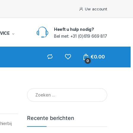
Uw account
Heeft u hulp nodig?
VICE
Bel met: +31 (0)619 669 817
€
0.00
0
Zoeken naar:
Recente berichten
ierbij