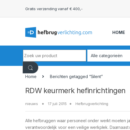
Skip to navigation
Skip to content
Gratis verzending vanaf € 400,-
HOME
Search for:
Home
Berichten getagged “Silent”
RDW keurmerk hefinrichtingen
nieuws
17 juli 2015
Hefbrugverlichting
Alle hefbruggen waar personeel onder werkt moeten ja
verantwoordelijk voor een veilige werkplek. Daarnaas