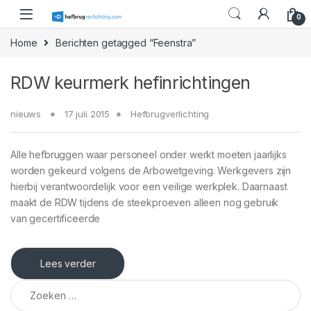
Skip to navigation
Skip to content
0
Home
Berichten getagged “Feenstra”
RDW keurmerk hefinrichtingen
nieuws
17 juli 2015
Hefbrugverlichting
Alle hefbruggen waar personeel onder werkt moeten jaarlijks
worden gekeurd volgens de Arbowetgeving. Werkgevers zijn
hierbij verantwoordelijk voor een veilige werkplek. Daarnaast
maakt de RDW tijdens de steekproeven alleen nog gebruik
van gecertificeerde
Lees verder
Zoeken naar: