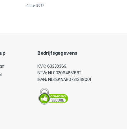
4 mei 2017
oup
Bedrijfsgegevens
com
KVK: 63330369
BTW: NL002064851B62
l
IBAN: NL48KNAB0731348001