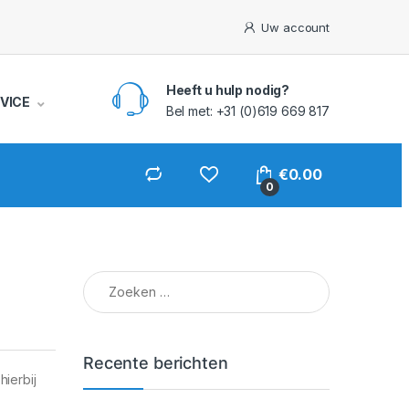
Uw account
Heeft u hulp nodig?
VICE
Bel met: +31 (0)619 669 817
€
0.00
0
Zoeken naar:
Recente berichten
ierbij