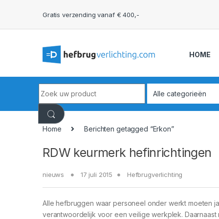
Skip to navigation
Skip to content
Gratis verzending vanaf € 400,-
HOME
Search for:
Home
Berichten getagged “Erkon”
RDW keurmerk hefinrichtingen
nieuws
17 juli 2015
Hefbrugverlichting
Alle hefbruggen waar personeel onder werkt moeten ja
verantwoordelijk voor een veilige werkplek. Daarnaas