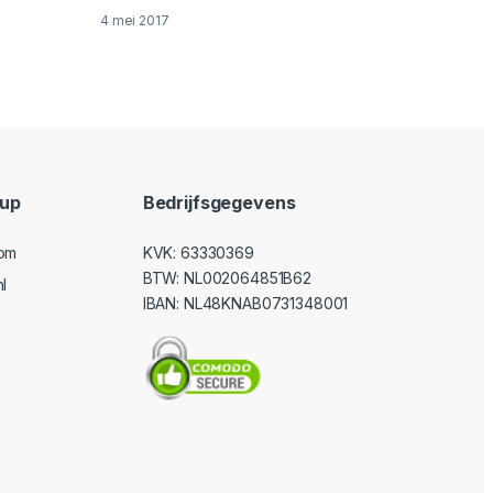
4 mei 2017
oup
Bedrijfsgegevens
com
KVK: 63330369
BTW: NL002064851B62
l
IBAN: NL48KNAB0731348001