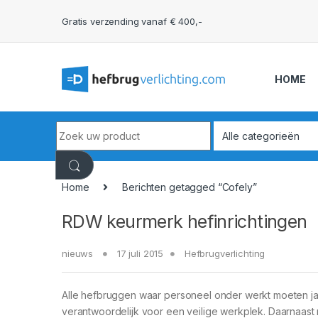
Skip to navigation
Skip to content
Gratis verzending vanaf € 400,-
HOME
Search for:
Home
Berichten getagged “Cofely”
RDW keurmerk hefinrichtingen
nieuws
17 juli 2015
Hefbrugverlichting
Alle hefbruggen waar personeel onder werkt moeten ja
verantwoordelijk voor een veilige werkplek. Daarnaas