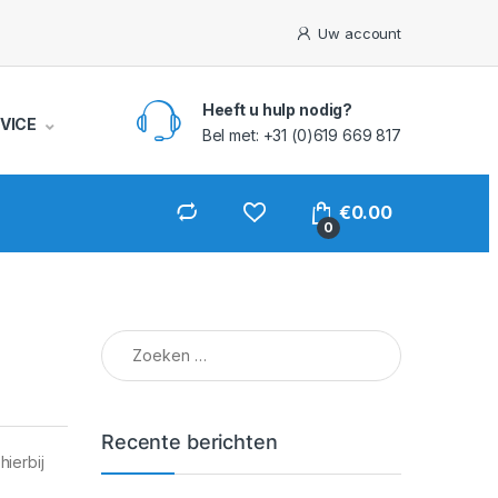
Uw account
Heeft u hulp nodig?
VICE
Bel met: +31 (0)619 669 817
€
0.00
0
Zoeken naar:
Recente berichten
ierbij