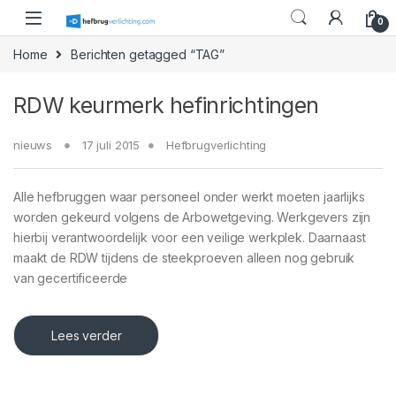
Skip to navigation
Skip to content
0
Home
Berichten getagged “TAG”
RDW keurmerk hefinrichtingen
nieuws
17 juli 2015
Hefbrugverlichting
Alle hefbruggen waar personeel onder werkt moeten jaarlijks
worden gekeurd volgens de Arbowetgeving. Werkgevers zijn
hierbij verantwoordelijk voor een veilige werkplek. Daarnaast
maakt de RDW tijdens de steekproeven alleen nog gebruik
van gecertificeerde
Lees verder