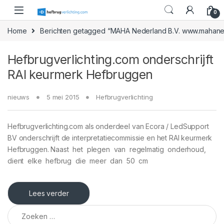
Skip to navigation
Skip to content
0
Home
Berichten getagged “MAHA Nederland B.V. www.mahaned
Hefbrugverlichting.com onderschrijft
RAI keurmerk Hefbruggen
nieuws
5 mei 2015
Hefbrugverlichting
Hefbrugverlichting.com als onderdeel van Ecora / LedSupport
BV onderschrijft de interpretatiecommissie en het RAI keurmerk
Hefbruggen. Naast het plegen van regelmatig onderhoud,
dient elke hefbrug die meer dan 50 cm
Lees verder
Zoeken naar: